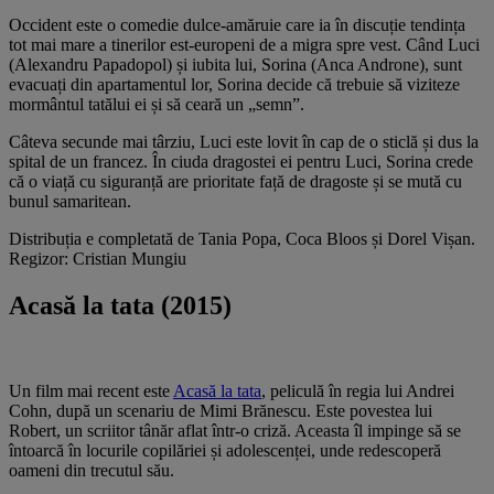
Occident este o comedie dulce-amăruie care ia în discuție tendința
tot mai mare a tinerilor est-europeni de a migra spre vest. Când Luci
(Alexandru Papadopol) și iubita lui, Sorina (Anca Androne), sunt
evacuați din apartamentul lor, Sorina decide că trebuie să viziteze
mormântul tatălui ei și să ceară un „semn”.
Câteva secunde mai târziu, Luci este lovit în cap de o sticlă și dus la
spital de un francez. În ciuda dragostei ei pentru Luci, Sorina crede
că o viață cu siguranță are prioritate față de dragoste și se mută cu
bunul samaritean.
Distribuția e completată de Tania Popa, Coca Bloos și Dorel Vișan.
Regizor: Cristian Mungiu
Acasă la tata (2015)
Un film mai recent este
Acasă la tata
, peliculă în regia lui Andrei
Cohn, după un scenariu de Mimi Brănescu. Este povestea lui
Robert, un scriitor tânăr aflat într-o criză. Aceasta îl impinge să se
întoarcă în locurile copilăriei și adolescenței, unde redescoperă
oameni din trecutul său.