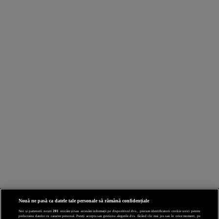
Nouă ne pasă ca datele tale personale să rămână confidențiale
Noi și partenerii noștri
201
stocăm și/sau accesăm informații pe dispozitivul dvs., precum identificatorii cookie unici pentru
prelucrarea datelor cu caracter personal. Puteți accepta sau gestiona alegerile dvs. făcând clic mai jos sau în orice moment, pe