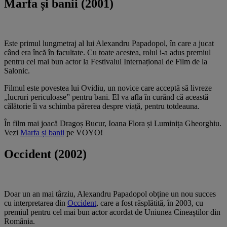
Marfa și banii (2001)
Este primul lungmetraj al lui Alexandru Papadopol, în care a jucat
când era încă în facultate. Cu toate acestea, rolul i-a adus premiul
pentru cel mai bun actor la Festivalul Internațional de Film de la
Salonic.
Filmul este povestea lui Ovidiu, un novice care acceptă să livreze
„lucruri periculoase” pentru bani. El va afla în curând că această
călătorie îi va schimba părerea despre viață, pentru totdeauna.
În film mai joacă Dragoș Bucur, Ioana Flora și Luminița Gheorghiu.
Vezi
Marfa și banii
pe VOYO!
Occident (2002)
Doar un an mai târziu, Alexandru Papadopol obține un nou succes
cu interpretarea din
Occident
, care a fost răsplătită, în 2003, cu
premiul pentru cel mai bun actor acordat de Uniunea Cineaștilor din
România.