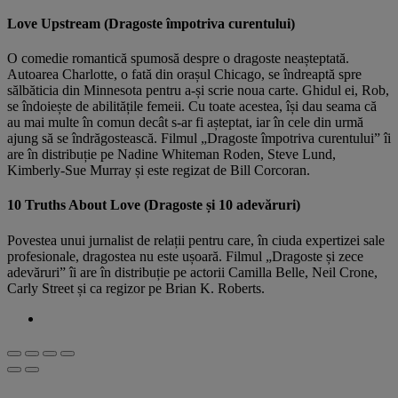
Love Upstream (Dragoste împotriva curentului)
O comedie romantică spumosă despre o dragoste neașteptată.
Autoarea Charlotte, o fată din orașul Chicago, se îndreaptă spre
sălbăticia din Minnesota pentru a-și scrie noua carte. Ghidul ei, Rob,
se îndoiește de abilitățile femeii. Cu toate acestea, își dau seama că
au mai multe în comun decât s-ar fi așteptat, iar în cele din urmă
ajung să se îndrăgostească. Filmul „Dragoste împotriva curentului” îi
are în distribuție pe Nadine Whiteman Roden, Steve Lund,
Kimberly-Sue Murray și este regizat de Bill Corcoran.
10 Truths About Love (Dragoste și 10 adevăruri)
Povestea unui jurnalist de relații pentru care, în ciuda expertizei sale
profesionale, dragostea nu este ușoară. Filmul „Dragoste și zece
adevăruri” îi are în distribuție pe actorii Camilla Belle, Neil Crone,
Carly Street și ca regizor pe Brian K. Roberts.