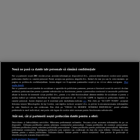
Nouă ne pasă ca datele tale personale să rămână confidențiale
Noi și partenerii noștri
201
stocăm și/sau accesăm informații pe dispozitivul dvs., precum identificatorii cookie unici pentru
prelucrarea datelor cu caracter personal. Puteți accepta sau gestiona alegerile dvs. făcând clic mai jos sau în orice moment, pe
pagina cu politica de confidențialitate. Aceste alegeri vor fi raportate partenerilor noștri și nu vă vor afecta navigarea.
Mai
multe detalii
Noi si partenerii nostri (retelele de socializare si agentiile de publicitate partenere, precum si furnizorii nostri de servicii de date
analitice) prelucram date pentru a permite website-ului sa functioneze, pentru a personaliza continutul si anunturile publicitare
afisate in functie de interesele si/sau profilul dvs., pentru a va oferi functionalitati aferente retelelor de socializare si pentru a
analiza traficul pe website. Beneficiati de drepturile prevazute de art. 15-22 din GDPR in legatura cu prelucrarea datelor cu
caracter personal. Aceste drepturi pot fi exercitate prin modalitatea indicata
aici
. Prin click pe “ACCEPT TOATE”, acceptati
folosirea tuturor Tehnologiilor de tip Cookie, care implica inclusiv acceptul dvs. cu privire la stocarea/accesarea informatiilor
de catre Vendor-ii cu care colaboram. Prin click pe “VREAU SA MODIFIC SETARILE INDIVIDUAL” puteti schimba
preferintele in mod individual, mai putin cele legate de cookie strict necesare pentru functionarea website-ului.
Atât noi, cât și partenerii noștri prelucrăm datele pentru a oferi:
Dezvoltarea și îmbunătățirea serviciilor. Măsurarea performanței reclamelor. Stocarea și/sau accesarea informațiilor de pe un
dispozitiv. Utilizarea profilurilor pentru selectarea conținutului personalizat. Crearea profilurilor de conținut personalizat.
Utilizarea profilurilor pentru selectarea publicității personalizate. Crearea profilurilor pentru publicitate personalizată. Măsurarea
performanței conținutului. Înțelegerea publicului prin statistici sau combinații de date din surse diferite. Utilizarea de date
limitate pentru a selecta publicitatea. Utilizarea datelor limitate pentru a selecta conținutul. Date precise de geolocație și
identificarea prin scanarea dispozitivului.
Listă parteneri (furnizori)