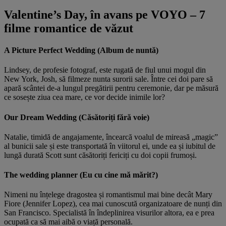
Valentine’s Day, în avans pe VOYO – 7
filme romantice de văzut
A Picture Perfect Wedding (Album de nuntă)
Lindsey, de profesie fotograf, este rugată de fiul unui mogul din
New York, Josh, să filmeze nunta surorii sale. Între cei doi pare să
apară scântei de-a lungul pregătirii pentru ceremonie, dar pe măsură
ce sosește ziua cea mare, ce vor decide inimile lor?
Our Dream Wedding (Căsătoriți fără voie)
Natalie, timidă de angajamente, încearcă voalul de mireasă „magic”
al bunicii sale și este transportată în viitorul ei, unde ea și iubitul de
lungă durată Scott sunt căsătoriți fericiți cu doi copii frumoși.
The wedding planner (Eu cu cine mă mărit?)
Nimeni nu înțelege dragostea și romantismul mai bine decât Mary
Fiore (Jennifer Lopez), cea mai cunoscută organizatoare de nunți din
San Francisco. Specialistă în îndeplinirea visurilor altora, ea e prea
ocupată ca să mai aibă o viață personală.