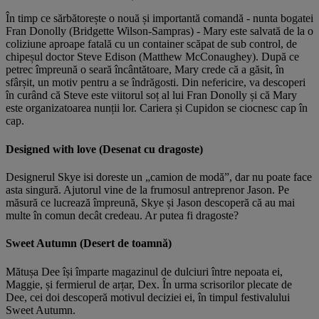
În timp ce sărbătorește o nouă și importantă comandă - nunta bogatei
Fran Donolly (Bridgette Wilson-Sampras) - Mary este salvată de la o
coliziune aproape fatală cu un container scăpat de sub control, de
chipeșul doctor Steve Edison (Matthew McConaughey). După ce
petrec împreună o seară încântătoare, Mary crede că a găsit, în
sfârșit, un motiv pentru a se îndrăgosti. Din nefericire, va descoperi
în curând că Steve este viitorul soț al lui Fran Donolly și că Mary
este organizatoarea nunții lor. Cariera și Cupidon se ciocnesc cap în
cap.
Designed with love (Desenat cu dragoste)
Designerul Skye isi doreste un „camion de modă”, dar nu poate face
asta singură. Ajutorul vine de la frumosul antreprenor Jason. Pe
măsură ce lucrează împreună, Skye și Jason descoperă că au mai
multe în comun decât credeau. Ar putea fi dragoste?
Sweet Autumn (Desert de toamnă)
Mătușa Dee își împarte magazinul de dulciuri între nepoata ei,
Maggie, și fermierul de arțar, Dex. În urma scrisorilor plecate de
Dee, cei doi descoperă motivul deciziei ei, în timpul festivalului
Sweet Autumn.