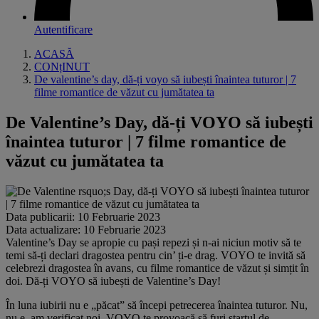
Autentificare
ACASĂ
CONțINUT
De valentine’s day, dă-ți voyo să iubești înaintea tuturor | 7
filme romantice de văzut cu jumătatea ta
De Valentine’s Day, dă-ți VOYO să iubești
înaintea tuturor | 7 filme romantice de
văzut cu jumătatea ta
Data publicarii: 10 Februarie 2023
Data actualizare: 10 Februarie 2023
Valentine’s Day se apropie cu pași repezi și n-ai niciun motiv să te
temi să-ți declari dragostea pentru cin’ ți-e drag. VOYO te invită să
celebrezi dragostea în avans, cu filme romantice de văzut și simțit în
doi. Dă-ți VOYO să iubești de Valentine’s Day!
În luna iubirii nu e „păcat” să începi petrecerea înaintea tuturor. Nu,
nu e, am verificat noi. VOYO te provoacă să furi startul de